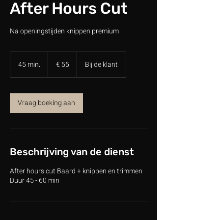
After Hours Cut
Na openingstijden knippen premium
55
euro
45 min.
4
€ 55
Bij de klant
5
m
i
n
Vraag boeking aan
.
Beschrijving van de dienst
After hours cut Baard + knippen en trimmen
Duur 45 - 60 min