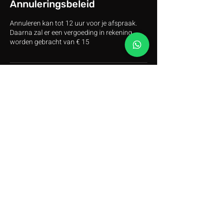
Annuleringsbeleid
Annuleren kan tot 12 uur voor je afspraak.
Daarna zal er een vergoeding in rekening
worden gebracht van € 15
Contactgegevens
frisgeknipt@gmail.com
Frisgeknipt Mobiele Barbershop
Frisgeknipt@gmail.com
+31649288300
(Whatsapp)