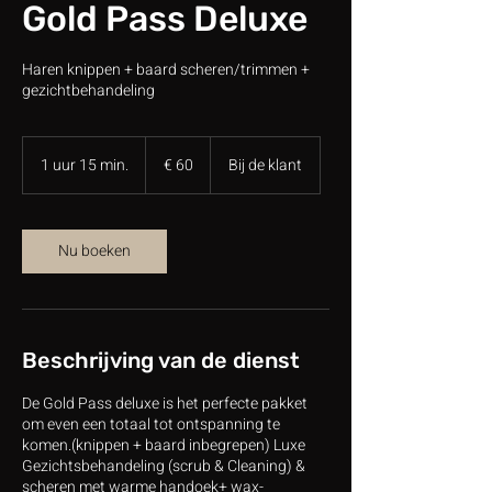
Gold Pass Deluxe
Haren knippen + baard scheren/trimmen +
gezichtbehandeling
60
euro
1 uur 15 min.
1
€ 60
Bij de klant
u
u
1
5
Nu boeken
m
i
n
.
Beschrijving van de dienst
De Gold Pass deluxe is het perfecte pakket
om even een totaal tot ontspanning te
komen.(knippen + baard inbegrepen) Luxe
Gezichtsbehandeling (scrub & Cleaning) &
scheren met warme handoek+ wax-